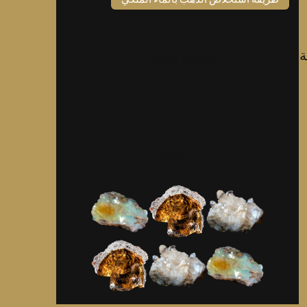
ة
Social Icons
فيسبوك
إنستجرام
لينكد إن
تويتر
واتساب
Gallery