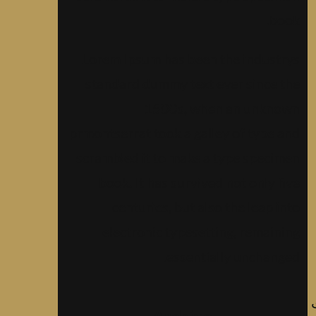
book.
Lorem Ipsum has been the industrys
standard dummy text ever since the
1500s, when an unknown
prmontserrat took a galley of type and
scrambled it to make a type specimen
book. It has survived not only five
centuries, but also the leap into
electronic typesetting, remaining
essentially unchanged.
ث