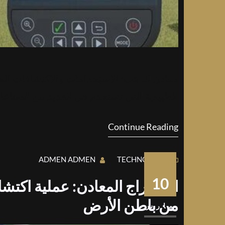
معادن الذهب: الاستخدامات والاكتشافات الحدي
الطبيعية التي تستخدم في العديد من الصناعا
Continue Reading
ADMEN ADMEN
TECHNOLOGY
10
استخراج المعادن: عملية اكتشا
من باطن الأرض
مارس