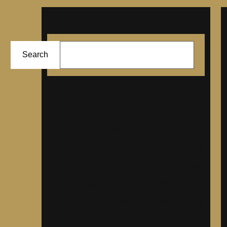
Search
ا
Search
ل
ب
ح
About
ث
Lorem Ipsum has been the industrys
standard dummy text ever since the
1500s, when an unknown
prmontserrat took a galley of type
and scrambled it to make a type
specimen book.