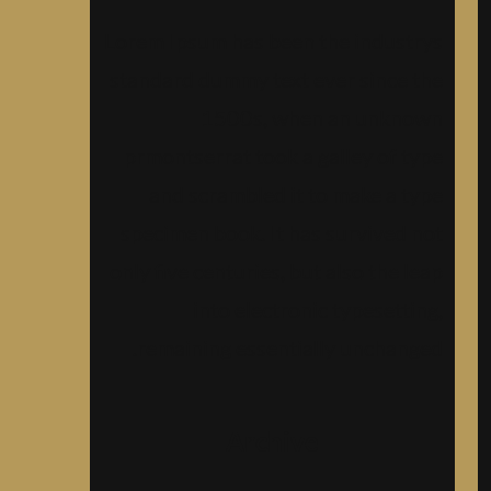
Lorem Ipsum has been the industrys
standard dummy text ever since the
1500s, when an unknown
prmontserrat took a galley of type
and scrambled it to make a type
specimen book. It has survived not
only five centuries, but also the leap
into electronic typesetting,
remaining essentially unchanged.
Archive