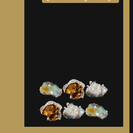
Social Icons
فيسبوك
إنستجرام
لينكد إن
تويتر
واتساب
Gallery