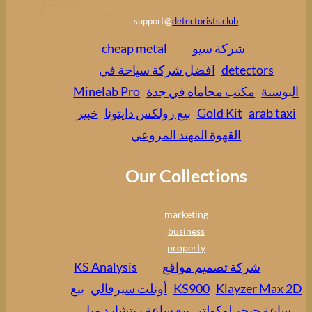
support@
detectorists.club
شركة سيو
cheap metal
detectors
افضل شركة سياحة في
البوسنة
مكتب محاماه في جدة
Minelab Pro
arab taxi
Gold Kit
بيع رولكس دايتونا
خبير
القهوة المهند المروعي
Our Collections
marketing
business
property
شركة تصميم مواقع
KS Analysis
Klayzer Max 2D
KS900
أوتلت سيرفالي
بيع
ساعة جيجر لوكولتر
بيع ساعة ريتشارد ميل