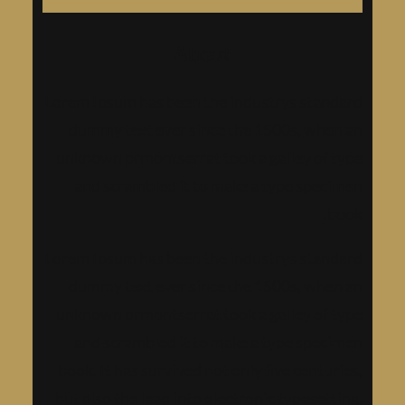
ح
About
ث
Lorem Ipsum has been the industrys standard
dummy text ever since the 1500s, when an
unknown prmontserrat took a galley of type
and scrambled it to make a type specimen
book.
Lorem Ipsum has been the industrys standard
dummy text ever since the 1500s, when an
unknown prmontserrat took a galley of type
and scrambled it to make a type specimen
book. It has survived not only five centuries,
but also the leap into electronic typesetting,