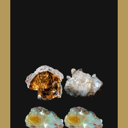
Social Icons
فيسبوك
إنستجرام
لينكد إن
تويتر
واتساب
Gallery