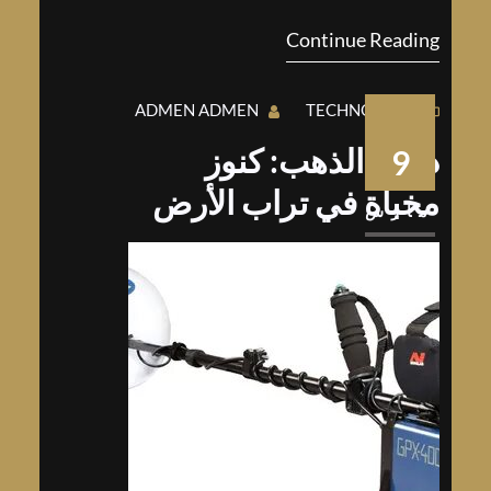
الدليل بصيغة PDF الذي يمكن أن يكون
Continue Reading
مفيدًا للمبتدئين…
ADMEN ADMEN
TECHNOLOGY
ذرات الذهب: كنوز
9
مخبأة في تراب الأرض
مارس