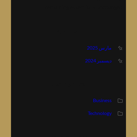
remaining essentially unchanged.
Archive
مارس 2025
ديسمبر 2024
Categories
Business
Technology
Recent Posts