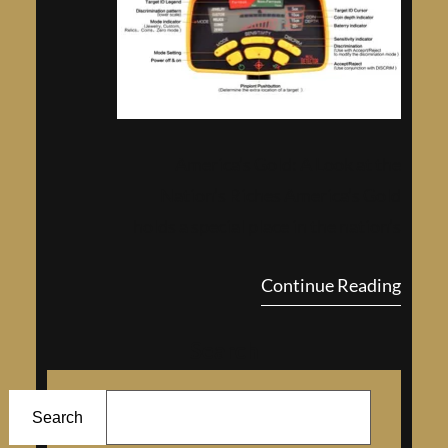
America’s Gold: A Look at the
Nation’s Riches America’s Gold
holds a special place in the nation’s
history and culture. From the
Continue Reading
California Gold Rush to t…
Search
ا
ل
Search
ب