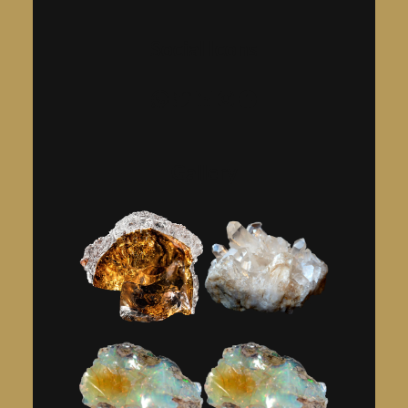
Social Icons
فيسبوك
إنستجرام
لينكد إن
تويتر
واتساب
Gallery