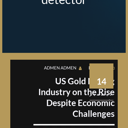
ADMEN ADMEN
BUSINESS
US Gold Mining
14
Industry on the Rise
ديسمبر
Despite Economic
Challenges