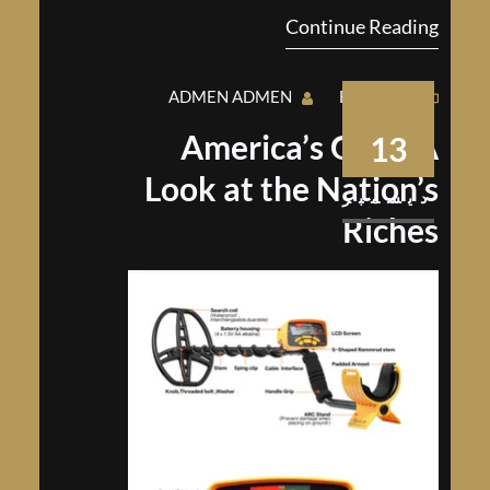
Continue Reading
challenges in recent year…
ADMEN ADMEN
BUSINESS
America’s Gold: A
13
Look at the Nation’s
ديسمبر
Riches