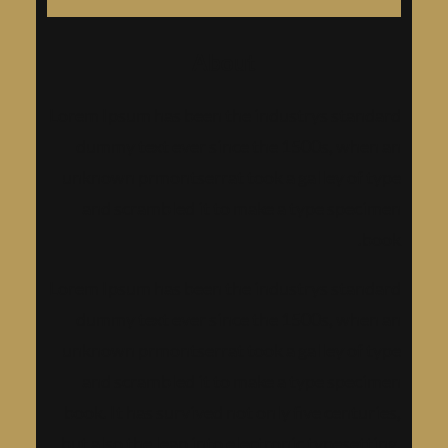
ح
About
ث
Lorem Ipsum has been the industrys standard
dummy text ever since the 1500s, when an
unknown prmontserrat took a galley of type
and scrambled it to make a type specimen
book.
Lorem Ipsum has been the industrys standard
dummy text ever since the 1500s, when an
unknown prmontserrat took a galley of type
and scrambled it to make a type specimen
book. It has survived not only five centuries,
but also the leap into electronic typesetting,