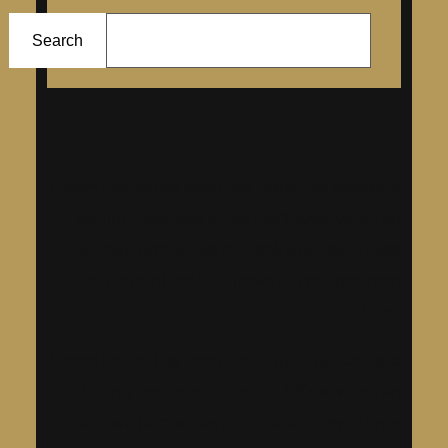
ا
ل
Search
ب
ح
About
ث
Lorem Ipsum has been the industrys standard
dummy text ever since the 1500s, when an
unknown prmontserrat took a galley of type
and scrambled it to make a type specimen
book.
Lorem Ipsum has been the industrys standard
dummy text ever since the 1500s, when an
unknown prmontserrat took a galley of type