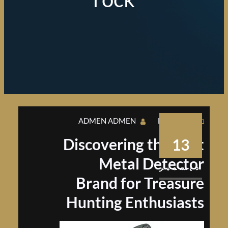
ADMEN ADMEN
BUSINESS
Discovering the Best
13
Metal Detector
ديسمبر
Brand for Treasure
Hunting Enthusiasts