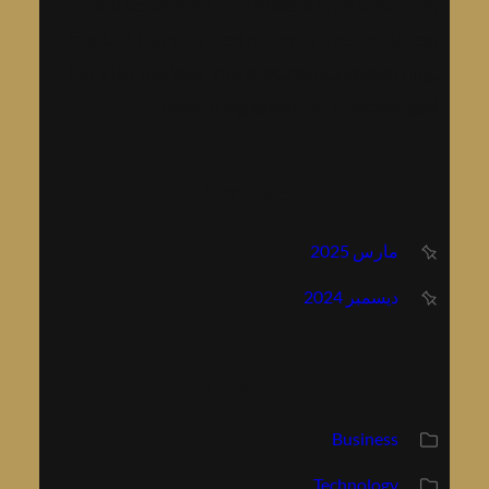
and scrambled it to make a type specimen
book. It has survived not only five centuries,
but also the leap into electronic typesetting,
remaining essentially unchanged.
Archive
مارس 2025
ديسمبر 2024
Categories
Business
Technology