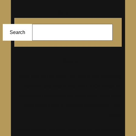
Search
ا
ل
Search
ب
ح
About
ث
Lorem Ipsum has been the industrys standard
dummy text ever since the 1500s, when an
unknown prmontserrat took a galley of type
and scrambled it to make a type specimen
book.
Lorem Ipsum has been the industrys standard