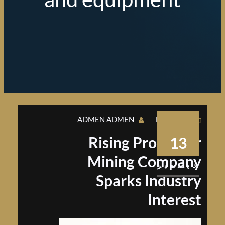
ADMEN ADMEN
BUSINESS
Rising Profits for
13
Mining Company
ديسمبر
Sparks Industry
Interest