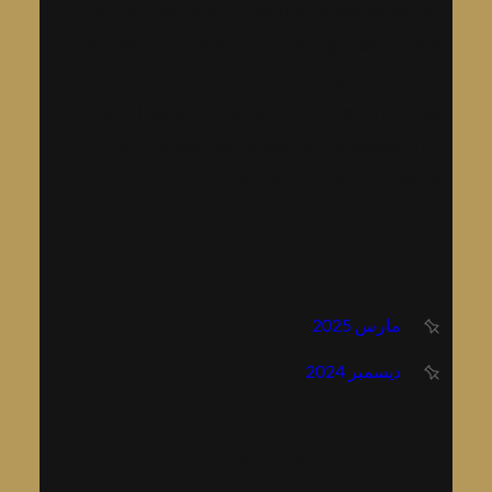
dummy text ever since the 1500s, when an
unknown prmontserrat took a galley of type
and scrambled it to make a type specimen
book. It has survived not only five centuries,
but also the leap into electronic typesetting,
remaining essentially unchanged.
Archive
مارس 2025
ديسمبر 2024
Categories