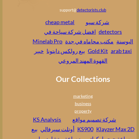
support@
detectorists.club
شركة سيو
cheap metal
detectors
افضل شركة سياحة في
البوسنة
مكتب محاماه في جدة
Minelab Pro
arab taxi
Gold Kit
بيع رولكس دايتونا
خبير
القهوة المهند المروعي
Our Collections
marketing
business
property
شركة تصميم مواقع
KS Analysis
Klayzer Max 2D
KS900
أوتلت سيرفالي
بيع
ساعة جيجر لوكولتر
بيع ساعة ريتشارد ميل