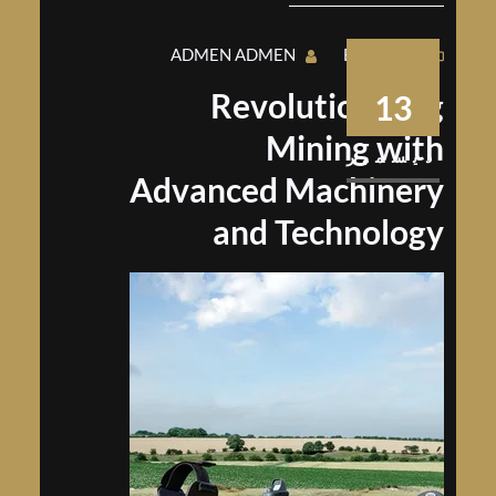
ADMEN ADMEN
BUSINESS
Revolutionizing
13
Mining with
ديسمبر
Advanced Machinery
and Technology