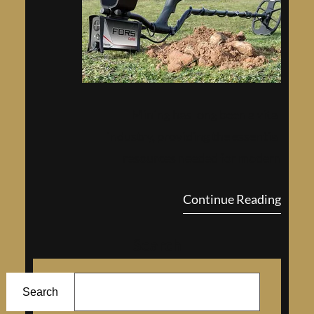
Mining has long been a vital
industry, providing the essential
resources needed for modern
society. The use of advanced
Continue Reading
machinery and technology has
revolu…
Search
ا
ل
Search
ب