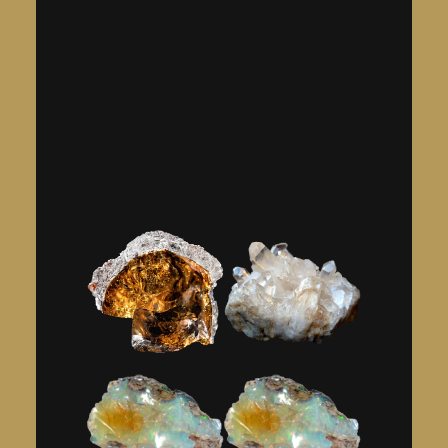
Social Icons
فيسبوك
إنستجرام
لينكد إن
تويتر
واتساب
Gallery