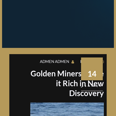
ADMEN ADMEN
BUSINESS
Golden Miners Strike
14
it Rich in New
ديسمبر
Discovery