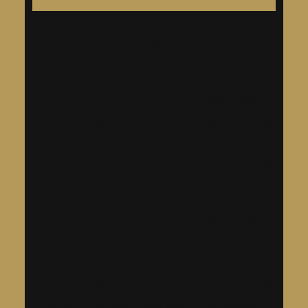
ح
About
ث
Lorem Ipsum has been the industrys standard
dummy text ever since the 1500s, when an
unknown prmontserrat took a galley of type
and scrambled it to make a type specimen
book.
Lorem Ipsum has been the industrys standard
dummy text ever since the 1500s, when an
unknown prmontserrat took a galley of type
and scrambled it to make a type specimen
book. It has survived not only five centuries,
but also the leap into electronic typesetting,